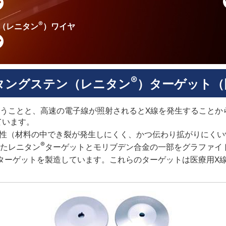
®
（レニタン
）ワイヤ
®
タングステン（レニタン
）ターゲット（
うことと、高速の電子線が照射されるとX線を発生することか
ています。
では強度、靱性（材料の中でき裂が発生しにくく、かつ伝わり拡がりに
®
たレニタン
ターゲットとモリブデン合金の一部をグラファイ
ターゲットを製造しています。これらのターゲットは医療用X