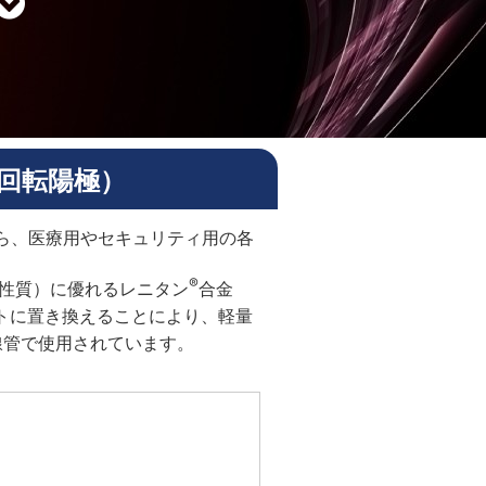
回転陽極）
ら、医療用やセキュリティ用の各
®
くい性質）に優れるレニタン
合金
トに置き換えることにより、軽量
線管で使用されています。