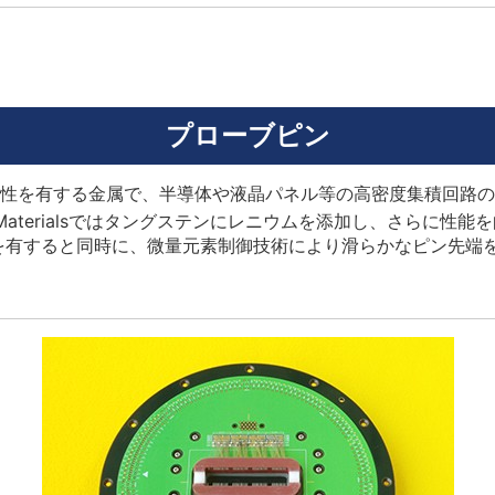
プローブピン
性を有する金属で、半導体や液晶パネル等の高密度集積回路の
a Materialsではタングステンにレニウムを添加し、さらに性
を有すると同時に、微量元素制御技術により滑らかなピン先端