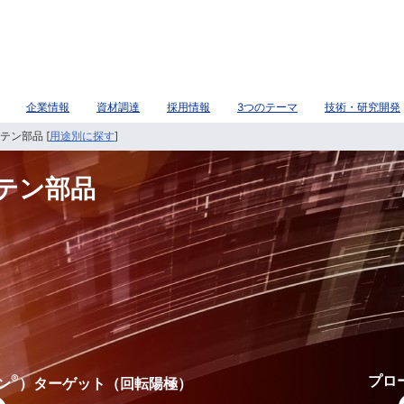
企業情報
資材調達
採用情報
3つのテーマ
技術・研究開発
テン部品 [
用途別に探す
]
テン部品
®
プロ
ン
）ターゲット（回転陽極）