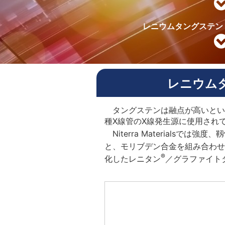
レニウムタングステン
レニウム
タングステンは融点が高いとい
種X線管のX線発生源に使用され
Niterra Materials
と、モリブデン合金を組み合わせ
®
化したレニタン
／グラファイト