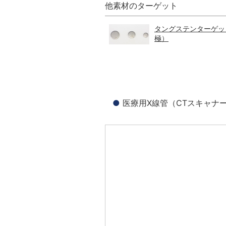
他素材のターゲット
タングステンターゲッ
極）
医療用X線管（CTスキャナ