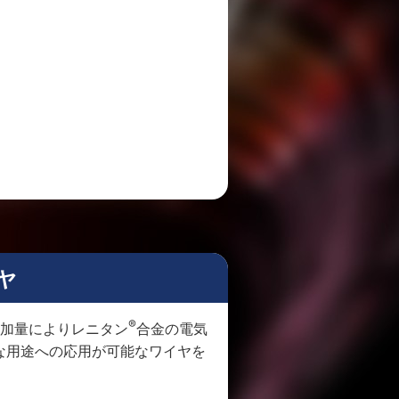
ヤ
®
加量によりレニタン
合金の電気
な用途への応用が可能なワイヤを