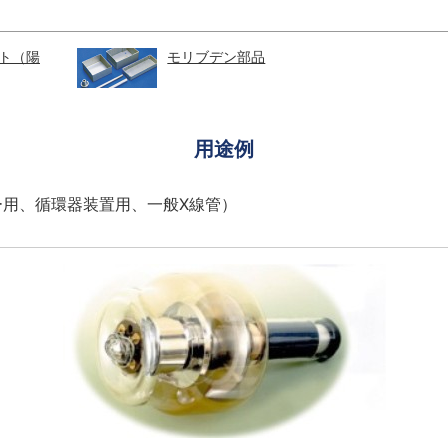
ト（陽
モリブデン部品
用途例
ー用、循環器装置用、一般X線管）