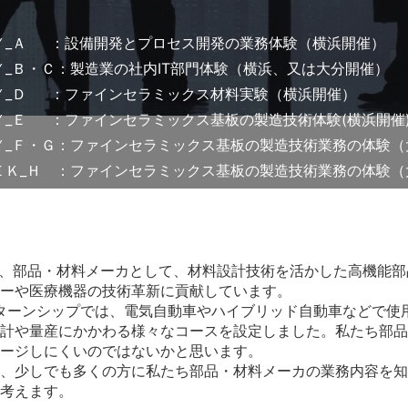
Ｙ_Ａ ：設備開発とプロセス開発の業務体験（横浜開催）
Ｙ_Ｂ・Ｃ：製造業の社内IT部門体験（横浜、又は大分開催）
Ｙ_Ｄ ：ファインセラミックス材料実験（横浜開催）
Ｙ_Ｅ ：ファインセラミックス基板の製造技術体験(横浜開催
Ｙ_Ｆ・Ｇ：ファインセラミックス基板の製造技術業務の体験（
ＥＫ_Ｈ ：ファインセラミックス基板の製造技術業務の体験（
erialsは、部品・材料メーカとして、材料設計技術を活かした高機
ーや医療機器の技術革新に貢献しています。
ターンシップでは、電気自動車やハイブリッド自動車などで使
計や量産にかかわる様々なコースを設定しました。私たち部品
ージしにくいのではないかと思います。
、少しでも多くの方に私たち部品・材料メーカの業務内容を知
考えます。