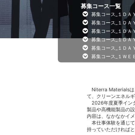
募集コース一覧
募集コース_１ＤＡ
募集コース_１ＤＡ
募集コース_１ＤＡ
募集コース_１ＤＡ
募集コース_１ＤＡ
募集コース_１ＷＥ
Niterra Mat
て、クリーンエネルギ
2026年度夏季イン
製品や高機能製品の設
内容は、なかなかイメ
本仕事体験を通じて
持っていただければと