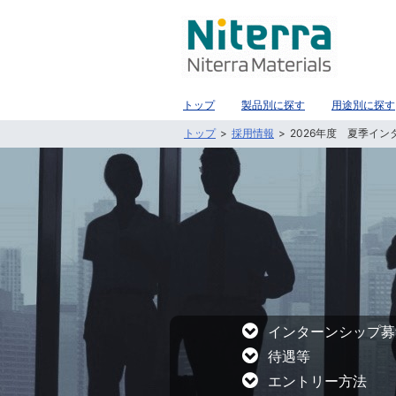
トップ
製品別に探す
用途別に探す
トップ
採用情報
2026年度 夏季イン
インターンシップ募
待遇等
エントリー方法